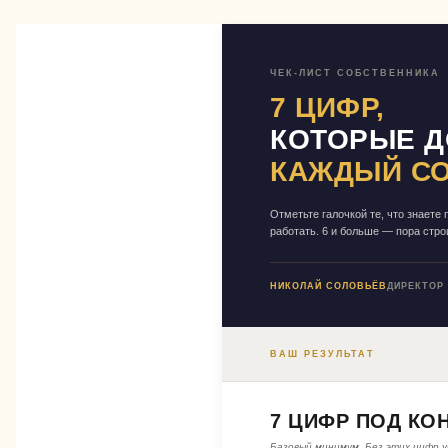
ЧЕК-ЛИСТ СОБСТВЕННИКА
7 ЦИФР,
КОТОРЫЕ Д
КАЖДЫЙ С
Отметьте галочкой те, что знаете
работать. 6 и больше — пора стр
НИКОЛАЙ СОЛОВЬЁВ
ДИРЕКТОР
ВАШ РЕЗУЛЬТАТ
7 ЦИФР ПОД КО
Базовый минимум. Без этих цифр у