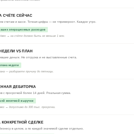
А СЧЁТЕ СЕЙЧАС
сем счетам и кассе. Точная цифра — не «примерно». Каждое утро.
 ваших операционных расходов
/мес → на счёте должно быть не меньше 1 млн.
НЕДЕЛИ VS ПЛАН
ившие деньги. Не отгрузка и не выставленные счета.
плана недели
ана — разбираете причину до пятницы.
ЕННАЯ ДЕБИТОРКА
ов с просрочкой более 14 дней. Реальная сумма.
ашей месячной выручки
/мес → допустимо до 300 тыс. просрочки.
 КОНКРЕТНОЙ СДЕЛКЕ
бизнесу в целом, а по каждой значимой сделке отдельно.