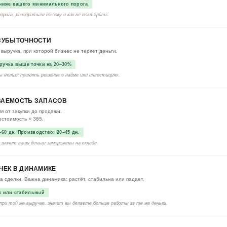
 ниже вашего минимального порога
орога, разобраться почему и как не повторить.
ЗУБЫТОЧНОСТИ
выручка, при которой бизнес не теряет деньги.
ручка выше точки на 20–30%
ы нельзя принять решение о найме или инвестициях.
ВАЕМОСТЬ ЗАПАСОВ
я от закупки до продажи.
естоимость × 365.
–60 дн. Производство: 20–45 дн.
значит ваши деньги заморожены на складе.
ЧЕК В ДИНАМИКЕ
а сделки. Важна динамика: растёт, стабильна или падает.
х или стабильный
при той же выручке, значит вы делаете больше работы за те же деньги.