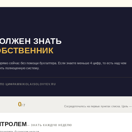
ОЛЖЕН ЗНАТЬ
ОБСТВЕННИК
 прямо сейчас без помощи бухгалтера. Если знаете меньше 4 цифр, то есть над чем
оить полноценную систему.
 ПО ЦИФРАМ
NIKOLAISOLOVYEV.RU
0
/ 7
Сосредоточьтесь на первых пунктах списка. Цель —
НТРОЛЕМ
— ЗНАТЬ КАЖДУЮ НЕДЕЛЮ
правлять бизнесом нельзя.