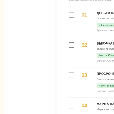
01
ДЕНЬГИ Н
Остаток по в
≥ 2 недель
Тратите 2 млн
02
ВЫРУЧКА 
Только поступ
Факт ≥ 80% 
Меньше 80% пл
03
ПРОСРОЧ
Долги клиент
< 10% от в
Выручка 3 млн
04
МАРЖА НА
Маржа не по 