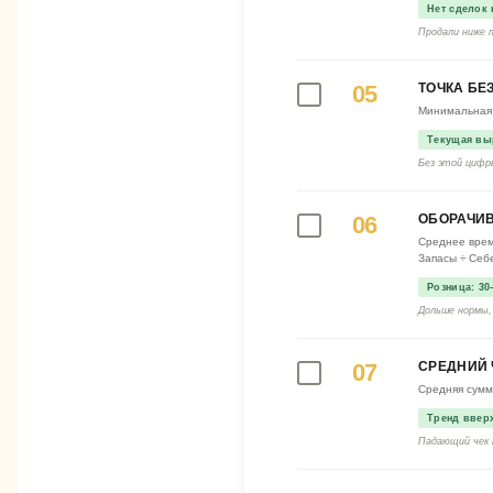
Нет сделок
Продали ниже п
05
ТОЧКА БЕ
Минимальная 
Текущая вы
Без этой цифр
06
ОБОРАЧИ
Среднее врем
Запасы ÷ Себ
Розница: 30
Дольше нормы, 
07
СРЕДНИЙ 
Средняя сумм
Тренд ввер
Падающий чек 