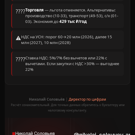
Политика конфиденциальности
Торговля
— льгота отменяется. Альтернативы:
????
2026, ООО «ТВС»
производство (10-33), транспорт (49-53), с/х (01-
03). Экономия до
429 тыс ₽/год
НДС на УСН: порог 60→20 млн (2026), далее 15
⚠️
млн (2027), 10 млн (2028)
Ставка НДС: 5%/7% без вычетов или 22% с
????
вычетами. Если закупки с НДС >30% — выгоднее
22%
Николай Соловьёв
|
Директор по цифрам
Расчёт ознакомительный. Для точных данных обратитесь к бухгалтеру или
налоговому консультанту.