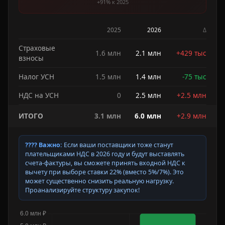
+91% к 2025
2025
2026
Δ
Страховые
1.6 млн
2.1 млн
+429 тыс
взносы
Налог УСН
1.5 млн
1.4 млн
-75 тыс
НДС на УСН
0
2.5 млн
+2.5 млн
ИТОГО
3.1 млн
6.0 млн
+2.9 млн
???? Важно:
Если ваши поставщики тоже станут
плательщиками НДС в 2026 году и будут выставлять
счета-фактуры, вы сможете принять входной НДС к
вычету при выборе ставки 22% (вместо 5%/7%). Это
может существенно снизить реальную нагрузку.
Проанализируйте структуру закупок!