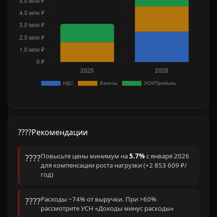
Николай Соловьев
@nikolai_solovyev_ar
nikolai_solovyev@gmail.com
Обо мне
Опыт
????
Рекомендации
Тест «7 цифр»
Услуги
Повысьте цены минимум на
5.7%
с января 2026
????
Блог
для компенсации роста нагрузки (+2 853 609 ₽/
Подкасты
год)
Контакты
Расходы ~74% от выручки. При >60%
????
рассмотрите УСН «Доходы минус расходы»