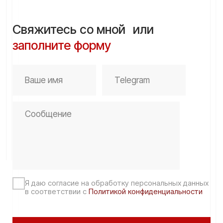
Николай Соловьев
@nikolai_solovyev_ar
nikolai_solovyev@gmail.com
Обо мне
Опыт
Тест «7 цифр»
Услуги
Блог
Подкасты
Контакты
Политика конфиденциальности
2026, ООО «ТВС»