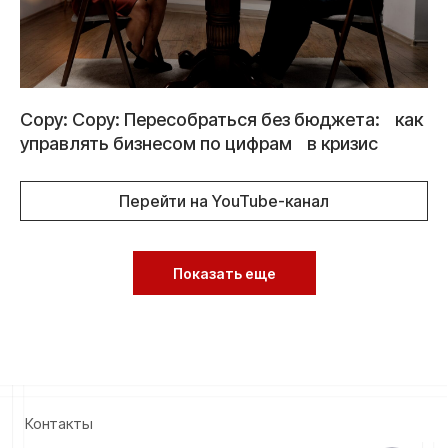
E-mail
nikolai_solovyev@gmail.com
Telegram
@nikolai_solovyev_ar
Copy: Copy: Пересобраться без бюджета: как
управлять бизнесом по цифрам в кризис
Перейти на YouTube-канал
Социальные сети
Показать еще
Свяжитесь со мной или
заполните форму